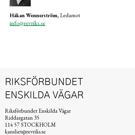
Håkan Wennerström
, Ledamot
info@revriks.se
RIKSFÖRBUNDET
ENSKILDA VÄGAR
Riksförbundet Enskilda Vägar
Riddargatan 35
114 57 STOCKHOLM
kansliet@revriks.se