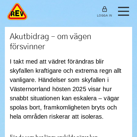
LOGGA IN
Akutbidrag – om vägen
försvinner
I takt med att vädret förändras blir
skyfallen kraftigare och extrema regn allt
vanligare. Händelser som skyfallen i
Västernorrland hösten 2025 visar hur
snabbt situationen kan eskalera – vägar
spolas bort, framkomligheten bryts och
hela områden riskerar att isoleras.
För de som bor längs enskilda vägar kan