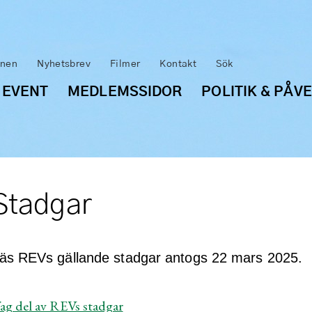
inen
Nyhetsbrev
Filmer
Kontakt
Sök
 EVENT
MEDLEMSSIDOR
POLITIK & PÅV
Stadgar
äs REVs gällande stadgar antogs 22 mars 2025.
ag del av REVs stadgar