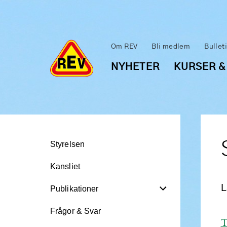
Om REV
Bli medlem
Bullet
NYHETER
KURSER &
Styrelsen
Kansliet
L
Publikationer
Frågor & Svar
T