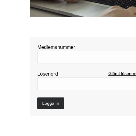
Medlemsnummer
Glömt löseno
Lösenord
Logga in